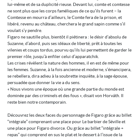
lui-même et de sa duplicité rieuse. Devant lui, comte et comtesse
ne sont plus que les corps faméliques de ce qu’ils furent – la
Comtesse en mourra d’ailleurs, le Comte fera de la prison, et
libéré, revenu au château, cherchera le grand sapin comme s’il
voulait s’y pendre.
Figaro ne sautille plus, bientôt il piétinera : le désir d’absolu de
Suzanne, d’abord, puis ses idéaux de liberté, prêt à toutes les
vilenies et coups tordus, pourvu qu’ils lui permettent de garder le
premier rôle, jusqu’à enfiler celui d’apparatchik.
Les crises révèlent la nature des hommes, il en est de même pour
les femmes. Suzanne, à la fois ancienne et moderne, s’émancipera,
se rebellera, dira adieu à la soubrette inquiète, à la sage épouse,
persuadée que donner la vie a du sens.
« Nous vivons une époque où une grande partie du monde est
dominée par des criminels et des fous », disait von Horváth. Il
reste bien notre contemporain.
Découvrez les deux faces du personnage de Figaro grâce au billet
“intégrale” comprenant une place pour Le barbier de Séville et
une place pour Figaro divorce. Ou grâce au billet “intégrale +
repas” qui comprend en sus le plat et le dessert à l’issue de la