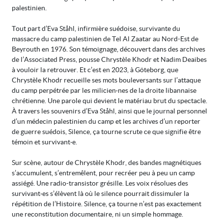
palestinien.
Tout part d’Eva Ståhl, infirmière suédoise, survivante du
massacre du camp palestinien de Tel Al Zaatar au Nord-Est de
Beyrouth en 1976. Son témoignage, découvert dans des archives
de l’Associated Press, pousse Chrystèle Khodr et Nadim Deaibes
à vouloir la retrouver. Et c’est en 2023, à Göteborg, que
Chrystèle Khodr recueille ses mots bouleversants sur l’attaque
du camp perpétrée par les milicien·nes de la droite libannaise
chrétienne. Une parole qui devient le matériau brut du spectacle.
À travers les souvenirs d’Eva Ståhl, ainsi que le journal personnel
d’un médecin palestinien du camp et les archives d’un reporter
de guerre suédois, Silence, ça tourne scrute ce que signifie être
témoin et survivant·e.
Sur scène, autour de Chrystèle Khodr, des bandes magnétiques
s’accumulent, s’entremêlent, pour recréer peu à peu un camp
assiégé. Une radio-transistor grésille. Les voix résolues des
survivant·es s’élèvent là où le silence pourrait dissimuler la
répétition de l’Histoire. Silence, ça tourne n’est pas exactement
une reconstitution documentaire, ni un simple hommage.