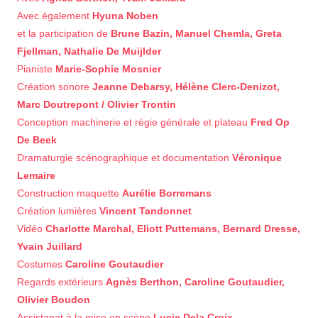
Avec également
Hyuna Noben
et la participation de
Brune Bazin, Manuel Chemla, Greta
Fjellman, Nathalie De Muijlder
Pianiste
Marie-Sophie Mosnier
Création sonore
Jeanne Debarsy, Hélène Clerc-Denizot,
Marc Doutrepont / Olivier Trontin
Conception machinerie et régie générale et plateau
Fred Op
De Beek
Dramaturgie scénographique et documentation
Véronique
Lemaire
Construction maquette
Aurélie Borremans
Création lumières
Vincent Tandonnet
Vidéo
Charlotte Marchal, Eliott Puttemans, Bernard Dresse,
Yvain Juillard
Costumes
Caroline Goutaudier
Regards extérieurs
Agnès Berthon, Caroline Goutaudier,
Olivier Boudon
Assistanat à la mise en scène
Lucie Dela Croix