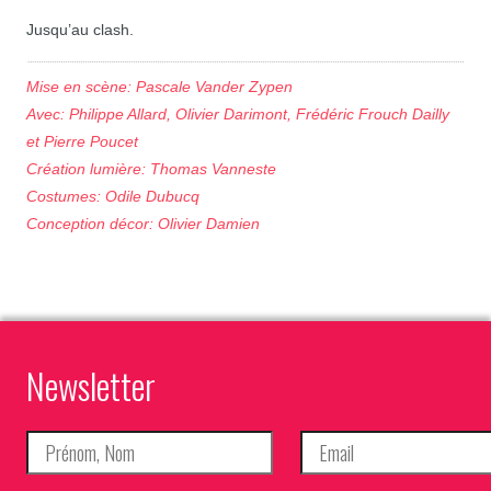
Jusqu’au clash.
Mise en scène: Pascale Vander Zypen
Avec: Philippe Allard, Olivier Darimont, Frédéric Frouch Dailly
et Pierre Poucet
Création lumière: Thomas Vanneste
Costumes: Odile Dubucq
Conception décor: Olivier Damien
Newsletter