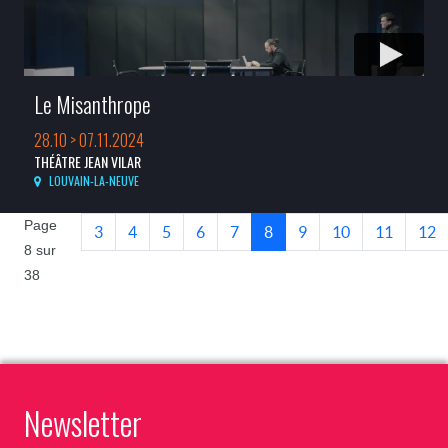
Le Misanthrope
28.10 > 07.11.2024
THÉÂTRE JEAN VILAR
LOUVAIN-LA-NEUVE
Page
3
4
5
6
7
8
9
10
11
12
8 sur
38
Newsletter