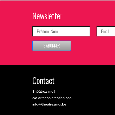
Newsletter
S’ABONNER
Contact
Théâtrez-moi!
c/o artheas création asbl
info@theatrezmoi.be