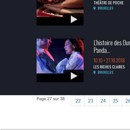
THÉÂTRE DE POCHE
BRUXELLES
L'histoire des Ou
Panda...
10.10 > 27.10.2018
LES RICHES CLAIRES
BRUXELLES
Page 27 sur 38
22
23
24
25
2