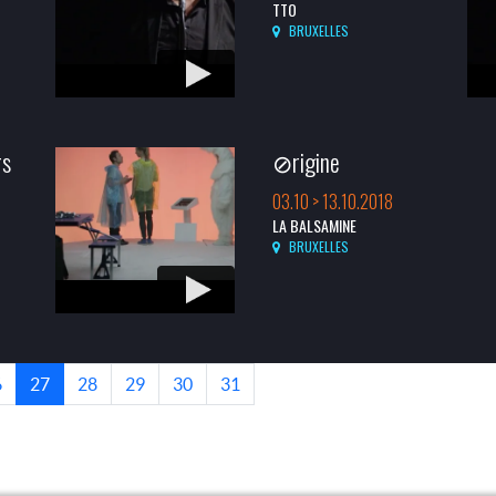
TTO
BRUXELLES
rs
⊘rigine
03.10 > 13.10.2018
LA BALSAMINE
BRUXELLES
6
27
28
29
30
31